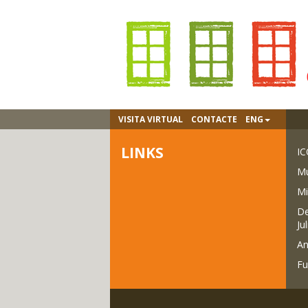
VISITA VIRTUAL
CONTACTE
ENG
LINKS
IC
Mu
Mi
De
Ju
An
Fu