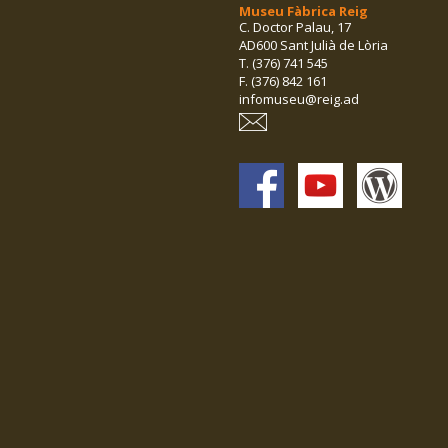
Museu Fàbrica Reig
C. Doctor Palau, 17
AD600 Sant Julià de Lòria
T. (376) 741 545
F. (376) 842 161
infomuseu@reig.ad