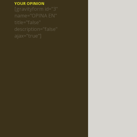
YOUR OPINION
[gravityform id="3"
name="OPINA EN"
title="false"
description="false"
ajax="true"]